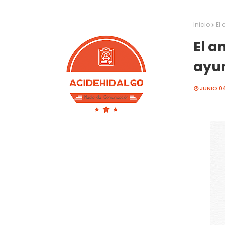
Inicio
El
El a
ayu
JUNIO 04