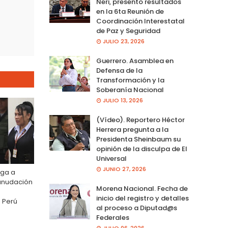
Neri, presento resultados
en la 6ta Reunión de
Coordinación Interestatal
de Paz y Seguridad
JULIO 23, 2026
Guerrero. Asamblea en
Defensa de la
Transformación y la
Soberanía Nacional
JULIO 13, 2026
(Vídeo). Reportero Héctor
Herrera pregunta a la
Presidenta Sheinbaum su
opinión de la disculpa de El
Universal
JUNIO 27, 2026
ega a
eanudación
Morena Nacional. Fecha de
s
inicio del registro y detalles
 Perú
al proceso a Diputad@s
Federales