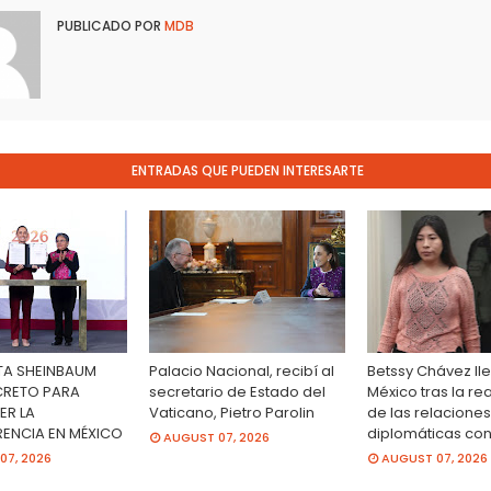
PUBLICADO POR
MDB
ENTRADAS QUE PUEDEN INTERESARTE
TA SHEINBAUM
Palacio Nacional, recibí al
Betssy Chávez ll
CRETO PARA
secretario de Estado del
México tras la r
ER LA
Vaticano, Pietro Parolin
de las relacione
ENCIA EN MÉXICO
diplomáticas con
AUGUST 07, 2026
07, 2026
AUGUST 07, 2026