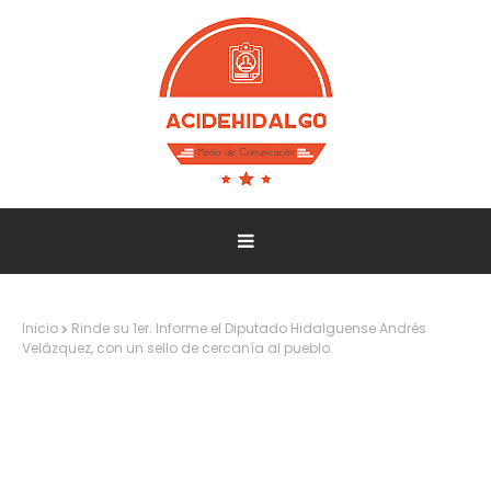
Inicio
Rinde su 1er. Informe el Diputado Hidalguense Andrés
Velázquez, con un sello de cercanía al pueblo.