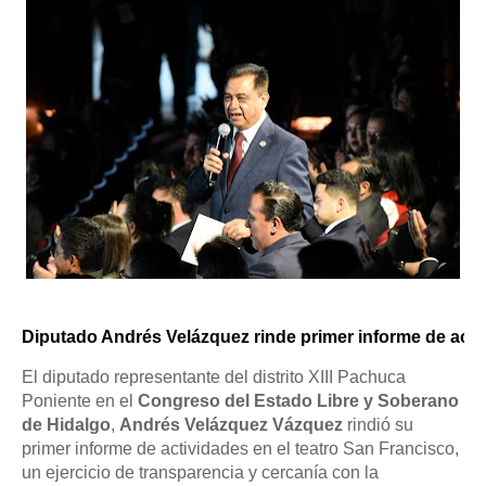
Diputado Andrés Velázquez rinde primer informe de activi
El diputado representante del distrito XIII Pachuca
Poniente en el
Congreso del Estado Libre y Soberano
de Hidalgo
,
Andrés Velázquez Vázquez
rindió su
primer informe de actividades en el teatro San Francisco,
un ejercicio de transparencia y cercanía con la