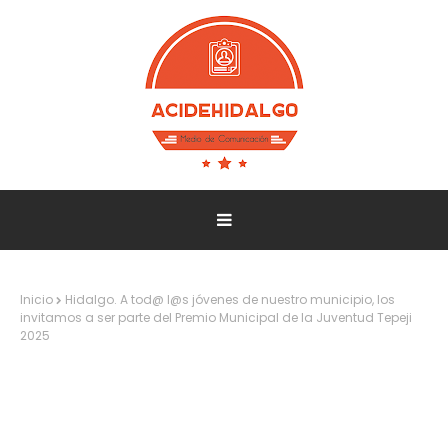
Inicio
Hidalgo. A tod@ l@s jóvenes de nuestro municipio, los
invitamos a ser parte del Premio Municipal de la Juventud Tepeji
2025