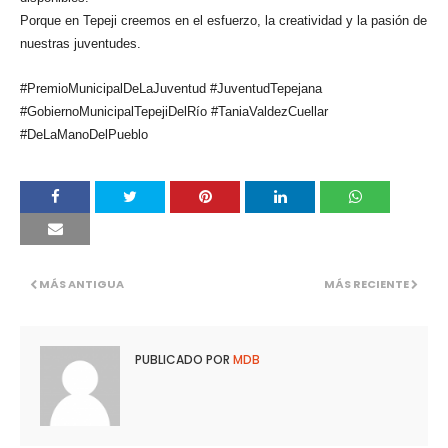
Porque en Tepeji creemos en el esfuerzo, la creatividad y la pasión de
nuestras juventudes.
#PremioMunicipalDeLaJuventud #JuventudTepejana
#GobiernoMunicipalTepejiDelRío #TaniaValdezCuellar
#DeLaManoDelPueblo
MÁS ANTIGUA
MÁS RECIENTE
PUBLICADO POR
MDB