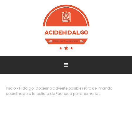
Inicio
Hidalgo. Gobierno advierte posible retiro del mando
coordinado a la policía de Pachuca por anomalías.