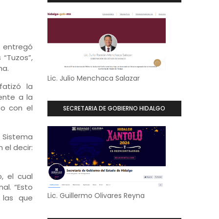
 entregó
 “Tuzos”,
na.
Lic. Julio Menchaca Salazar
atizó la
ente a la
so con el
SECRETARIA DE GOBIERNO HIDALGO
 Sistema
el decir:
, el cual
al. “Esto
Lic. Guillermo Olivares Reyna
 las que