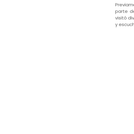
Previame
parte de
visitó d
y escuch