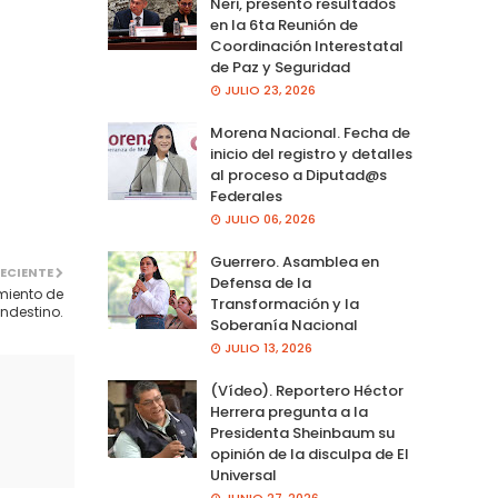
Neri, presento resultados
en la 6ta Reunión de
Coordinación Interestatal
de Paz y Seguridad
JULIO 23, 2026
Morena Nacional. Fecha de
inicio del registro y detalles
al proceso a Diputad@s
Federales
JULIO 06, 2026
Guerrero. Asamblea en
ECIENTE
Defensa de la
miento de
Transformación y la
andestino.
Soberanía Nacional
JULIO 13, 2026
(Vídeo). Reportero Héctor
Herrera pregunta a la
Presidenta Sheinbaum su
opinión de la disculpa de El
Universal