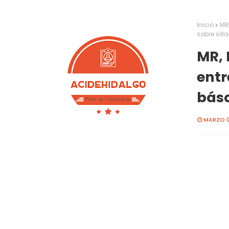
Inicio
MR
sobre sill
MR, 
entr
básq
MARZO 0