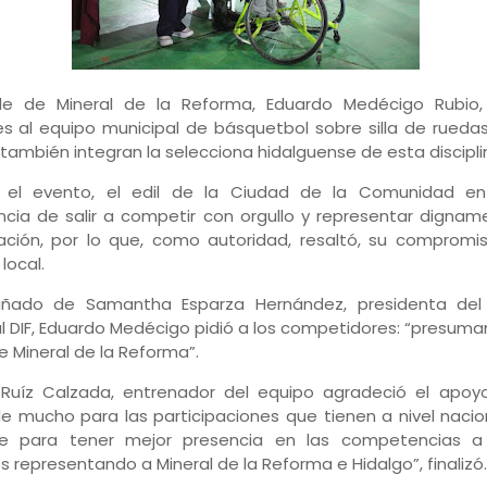
lde de Mineral de la Reforma, Eduardo Medécigo Rubio,
s al equipo municipal de básquetbol sobre silla de ruedas
también integran la selecciona hidalguense de esta discipli
 el evento, el edil de la Ciudad de la Comunidad enf
cia de salir a competir con orgullo y representar dignam
ción, por lo que, como autoridad, resaltó, su compromi
local.
ado de Samantha Esparza Hernández, presidenta del
l DIF, Eduardo Medécigo pidió a los competidores: “presuman 
 Mineral de la Reforma”.
 Ruíz Calzada, entrenador del equipo agradeció el apoyo
de mucho para las participaciones que tienen a nivel nacion
ve para tener mejor presencia en las competencias a
s representando a Mineral de la Reforma e Hidalgo”, finalizó.