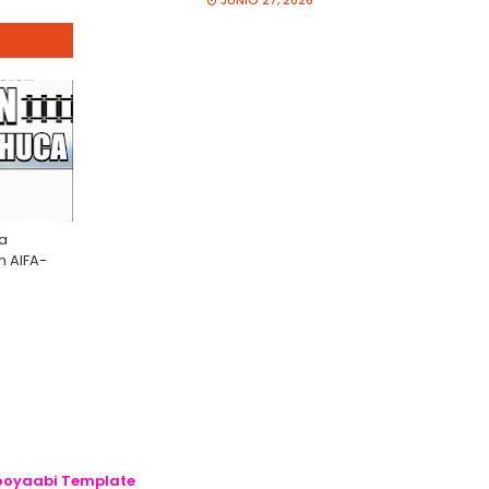
JUNIO 27, 2026
la
n AIFA-
oyaabi Template