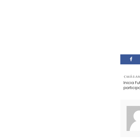
MÁS A
Inicia F
particip