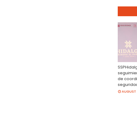
SSPHidal
seguimien
de coord
segurida
AUGUST 