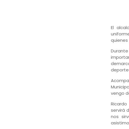
El alca
uniforme
quienes 
Durante
importan
demarca
deporte 
Acompañ
Municipa
vengo de
Ricardo
servirá 
nos sir
asistimo