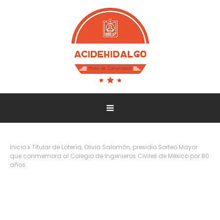
Inicio
Titular de Lotería, Olivia Salomón, presidio Sorteo Mayor
que conmemora al Colegio de Ingenieros Civiles de México por 80
años.