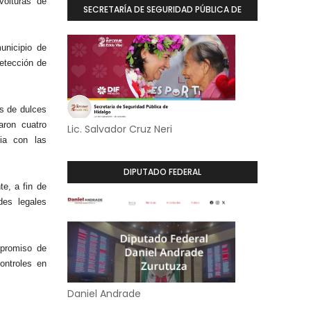
volturas de
SECRETARÍA DE SEGURIDAD PÚBLICA DE
HIDALGO
unicipio de
etección de
as de dulces
aron cuatro
Lic. Salvador Cruz Neri
ia con las
DIPUTADO FEDERAL
te, a fin de
des legales
mpromiso de
ontroles en
Daniel Andrade