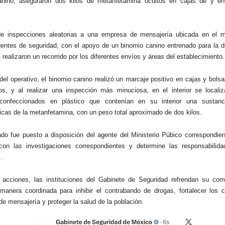
anino, aseguraron dos kilos de metanfetamina ocultos en cajas de y en
de inspecciones aleatorias a una empresa de mensajería ubicada en el m
gentes de seguridad, con el apoyo de un binomio canino entrenado para la d
 realizaron un recorrido por los diferentes envíos y áreas del establecimiento.
del operativo, el binomio canino realizó un marcaje positivo en cajas y bols
s, y al realizar una inspección más minuciosa, en el interior se localiz
confeccionados en plástico que contenían en su interior una sustanc
ticas de la metanfetamina, con un peso total aproximado de dos kilos.
do fue puesto a disposición del agente del Ministerio Púbico correspondien
con las investigaciones correspondientes y determine las responsabilida
.
 acciones, las instituciones del Gabinete de Seguridad refrendan su co
manera coordinada para inhibir el contrabando de drogas, fortalecer los c
e mensajería y proteger la salud de la población.