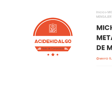
Inicio
MI
MENSAJER
MIC
MET
DE 
MAYO 11,