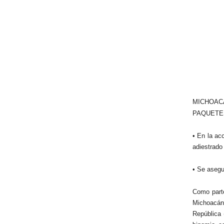
MICHOAC
PAQUETE
• En la ac
adiestrado
• Se asegu
Como parte
Michoacán,
República