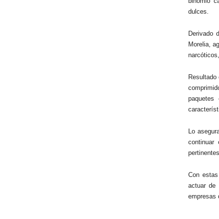
binomio c
dulces.
Derivado 
Morelia, a
narcóticos,
Resultado 
comprimido
paquetes 
caracterís
Lo asegura
continuar 
pertinentes
Con estas
actuar de 
empresas d