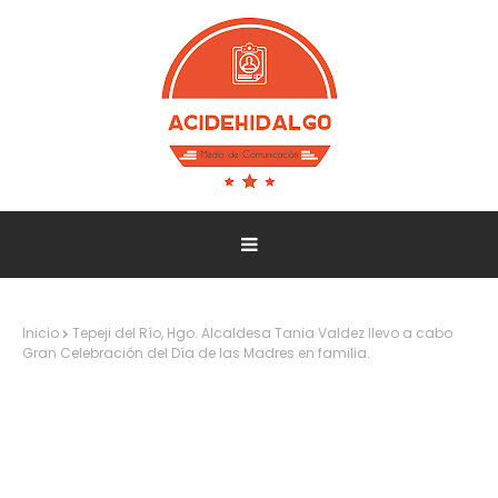
Inicio
Tepeji del Río, Hgo. Alcaldesa Tania Valdez llevo a cabo
Gran Celebración del Día de las Madres en familia.