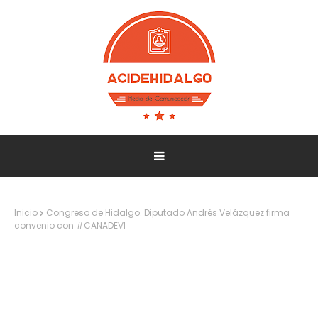
Inicio
Congreso de Hidalgo. Diputado Andrés Velázquez firma
convenio con #CANADEVI