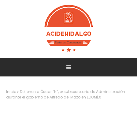
Inicio
Detienen a Óscar “N”, exsubsecretario de Administración
durante el gobierno de Alfredo del Mazo en EDOMÉX