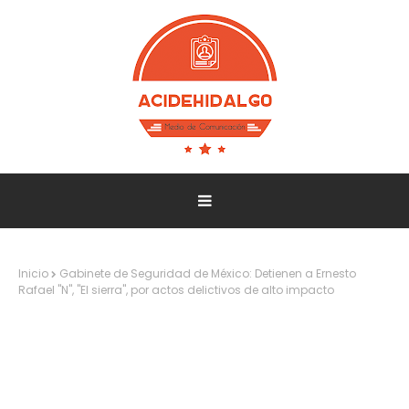
Inicio
Gabinete de Seguridad de México: Detienen a Ernesto
Rafael "N", "El sierra", por actos delictivos de alto impacto