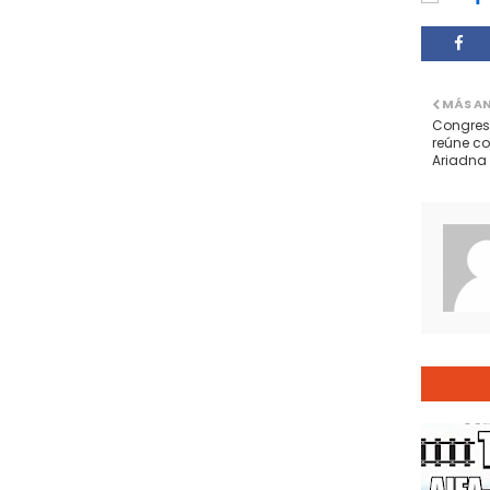
MÁS A
Congreso
reúne co
Ariadna 