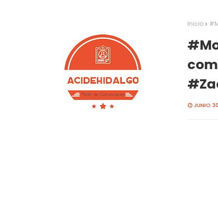
Inicio
#M
#Mor
comi
#Za
JUNIO 30