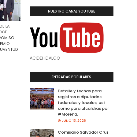
NUESTRO CANAL YOUTUBE
DE LA
OCE
ROMISO
REMIO
 JUVENTUD
ACIDEHIDALGO
ENTRADAS POPULARES
Detalle y fechas para
registros a diputados
federales y locales, así
como para alcaldías por
#Morena.
JULIO 13, 2026
Comisario Salvador Cruz