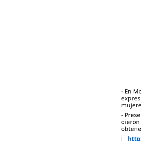
- En Mo
expres
mujere
- Prese
dieron
obtener
http