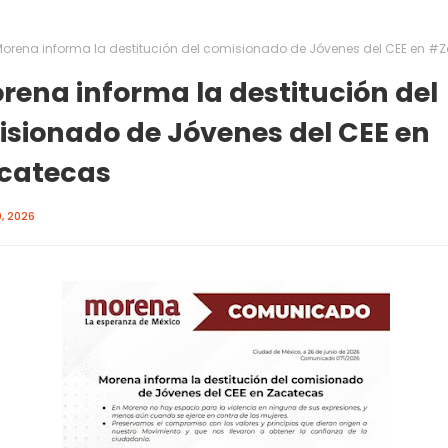
orena informa la destitución del comisionado de Jóvenes del CEE en #
ena informa la destitución del
sionado de Jóvenes del CEE en
catecas
, 2026