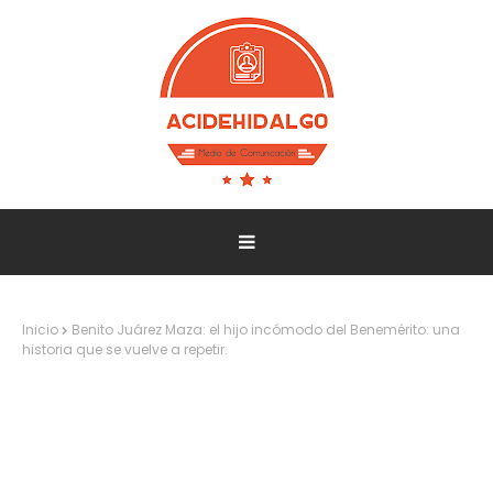
Inicio
Benito Juárez Maza: el hijo incómodo del Benemérito: una
historia que se vuelve a repetir.