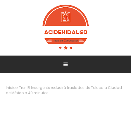
Inicio
Tren El Insurgente reducirá traslados de Toluca a Ciudad
de México a 40 minutos